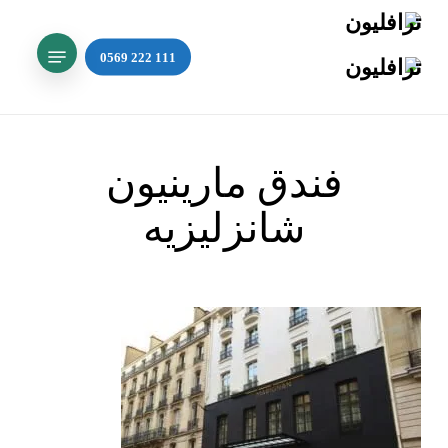
Ski
t
mai
Search
conten
فندق مارينيون
شانزليزيه