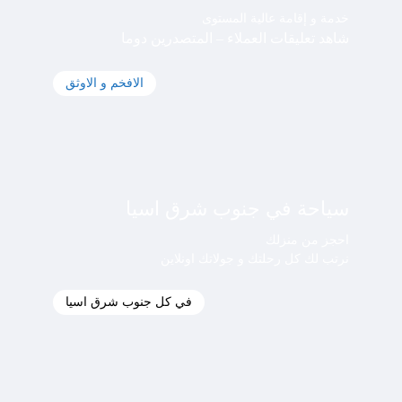
خدمة و إقامة عالية المستوى
شاهد تعليقات العملاء – المتصدرين دوما
الافخم و الاوثق
سياحة في جنوب شرق اسيا
احجز من منزلك
نرتب لك كل رحلتك و جولاتك اونلاين
في كل جنوب شرق اسيا