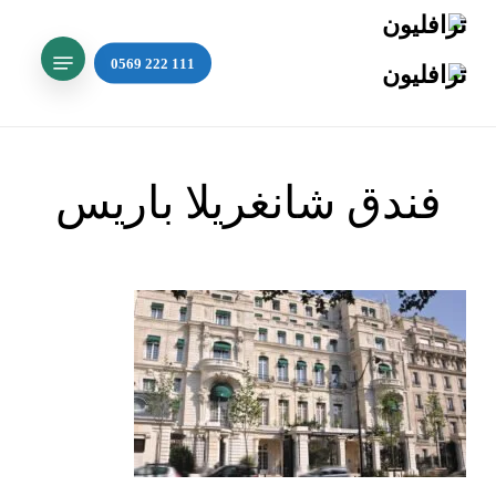
Ski
t
mai
Search
conten
فندق شانغريلا باريس