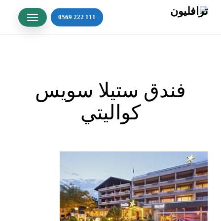
Ski
Menu
t
mai
conten
فندق ستيلا سويس
كواليتي