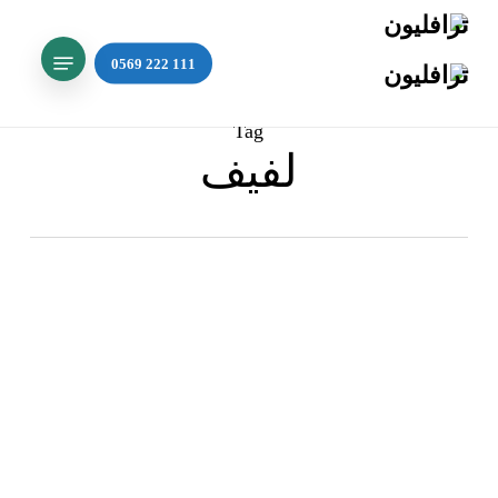
Ski
t
Menu
mai
Search
conten
Tag
لفيف