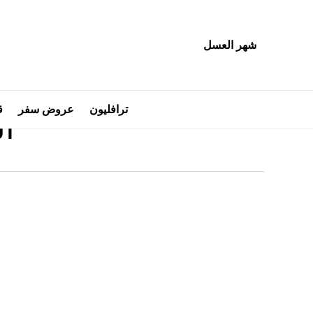
Ski
t
mai
شهر العسل
conten
Search
ترافليون
عروض سفر
ق
ال