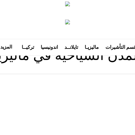
Tag
المزيد
سم التأشيرات
ماليزيـا
تايلانــد
اندونيسيا
تركيــا
مدن السياحية في ماليزي