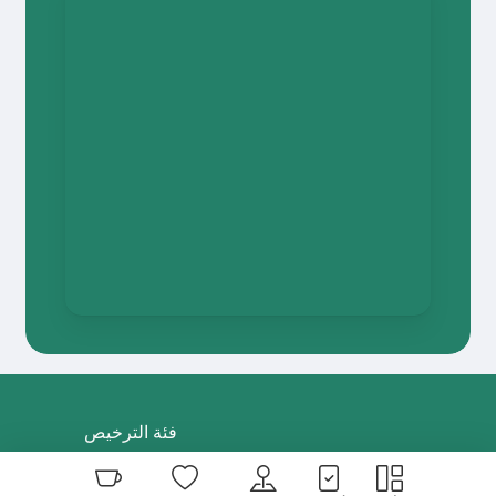
فئة الترخيص
“وكالة سفر وسياحة “