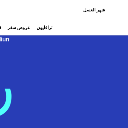
شهر العسل
ترافليون
عروض سفر
ق
liun
ر