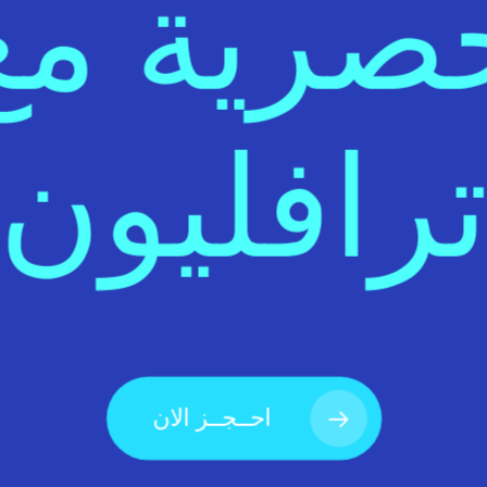
صرية مع
رافليون
احــجــز الان