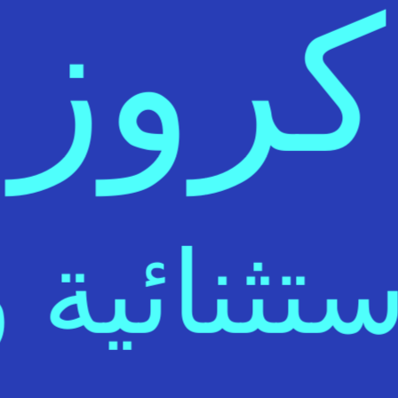
كروز
ستثنائية و