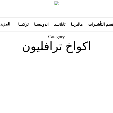
المزيد
سم التأشيرات
ماليزيـا
تايلانــد
اندونيسيا
تركيــا
Category
اكواخ ترافليون
كوخ
كوخ
سيستا
كيانا
في
في
تركيا
طرابزون
مع
وجهتك
ترافليون
المثالية