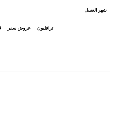
شهر العسل
ترافليون
عروض سفر
ق
أفضل
أكواخ
ريزا
مع
ترافليون