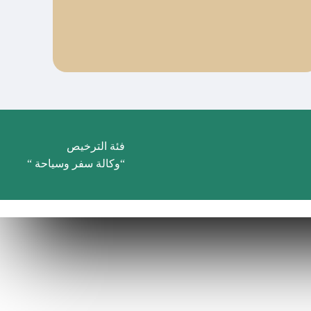
فئة الترخيص
“وكالة سفر وسياحة “