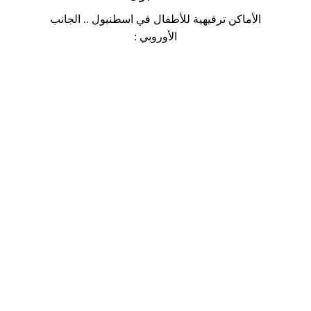
الأماكن ترفيهية للأطفال في اسطنبول .. الجانب
الأوروبي :
اجمل
الاماكن
السياحية
في
اسطنبول