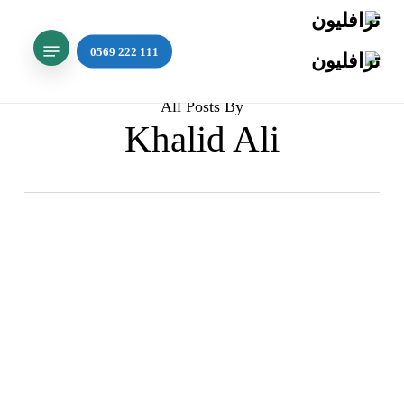
Ski
t
Menu
mai
conten
All Posts By
Khalid Ali