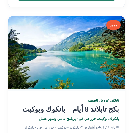
مميز
تايلاند، عروض الصيف
بكج تايلاند 8 أيام – بانكوك وبوكيت
بانكوك، بوكيت، جزر في في - برنامج عائلي وشهر عسل
📍
👤
📅
8 ي / 7 ل
2 أشخاص
بانكوك - بوكيت - جزر في في - بانكوك