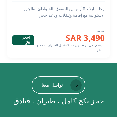
رحلة تايلاند 8 أيام بين التسوق، الشواطئ، والجزر
الاستوائية مع إقامة وتنقلات ودعم حجز.
تبدأ من
3,490 SAR
احجز
الآن
للشخص في غرفة مزدوجة، لا يشمل الطيران، ويخضع
للتوفر
تواصل معنا
حجز بكج كامل ، طيران ، فنادق