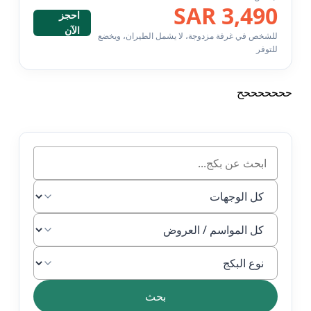
3,490 SAR
احجز
الآن
للشخص في غرفة مزدوجة، لا يشمل الطيران، ويخضع
للتوفر
حححححححح
بحث