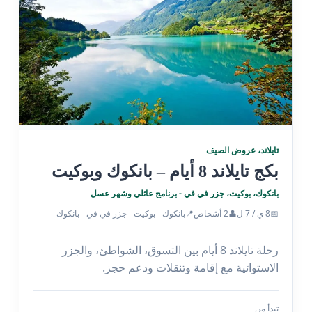
تايلاند، عروض الصيف
بكج تايلاند 8 أيام – بانكوك وبوكيت
بانكوك، بوكيت، جزر في في - برنامج عائلي وشهر عسل
📍
👤
📅
8 ي / 7 ل
2 أشخاص
بانكوك - بوكيت - جزر في في - بانكوك
رحلة تايلاند 8 أيام بين التسوق، الشواطئ، والجزر
الاستوائية مع إقامة وتنقلات ودعم حجز.
تبدأ من