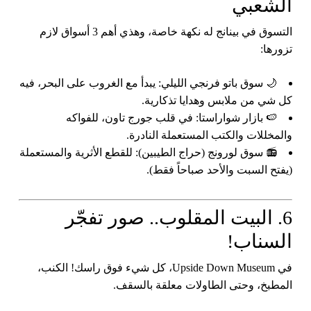
الشعبي
التسوق في بينانج له نكهة خاصة، وهذي أهم 3 أسواق لازم
تزورها:
🌙 سوق باتو فرنجي الليلي:
يبدأ مع الغروب على البحر، فيه
كل شي من ملابس وهدايا تذكارية.
🍉 بازار شواراستا:
في قلب جورج تاون، للفواكه
والمخللات والكتب المستعملة النادرة.
📻 سوق لورونج (حراج الطيبين):
للقطع الأثرية والمستعملة
(يفتح السبت والأحد صباحاً فقط).
6. البيت المقلوب.. صور تفجّر
السناب!
في
Upside Down Museum
، كل شيء فوق راسك! الكنب،
المطبخ، وحتى الطاولات معلقة بالسقف.