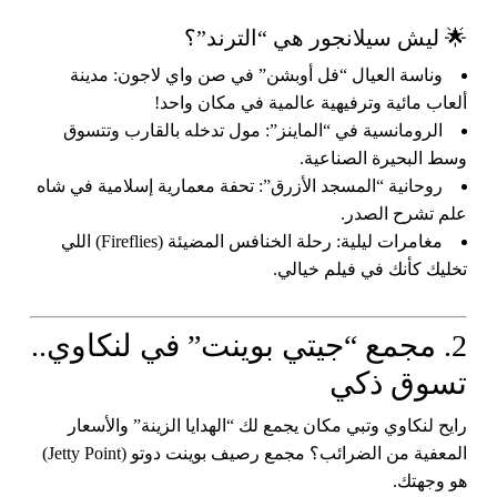
🌟 ليش سيلانجور هي “الترند”؟
وناسة العيال “فل أوبشن” في صن واي لاجون:
مدينة
ألعاب مائية وترفيهية عالمية في مكان واحد!
الرومانسية في “الماينز”:
مول تدخله بالقارب وتتسوق
وسط البحيرة الصناعية.
روحانية “المسجد الأزرق”:
تحفة معمارية إسلامية في شاه
علم تشرح الصدر.
مغامرات ليلية:
رحلة الخنافس المضيئة (Fireflies) اللي
تخليك كأنك في فيلم خيالي.
2. مجمع “جيتي بوينت” في لنكاوي..
تسوق ذكي
رايح لنكاوي وتبي مكان يجمع لك “الهدايا الزينة” والأسعار
المعفية من الضرائب؟
مجمع رصيف بوينت دوتو (Jetty Point)
هو وجهتك.