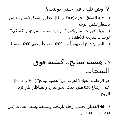
💡 وش تلقى في جيتي بوينت؟
جنة السوق الحرة (Duty Free):
عطور، شوكولاتة، وملابس
بأسعار تبيّض الوجه.
بريك قهوة:
“ستاربكس” موجود لضبط المزاج، و”كنتاكي”
لوجبات سريعة للأطفال.
الدوام:
فاتح لك يومياً من 10:00 صباحاً وحتى 10:00 مساءً.
3. هضبة بينانج.. كشتة فوق
السحاب
حر الرطوبة أتعبك؟ اهرب إلى
“هضبة بينانج”
(Penang Hill)
على ارتفاع 830 متر، حيث الجو البارد والمناظر اللي ترد
الروح.
🚂
القطار الجبلي:
رحلة تاريخية وممتعة وسط الغابات (من
6:30 ص لـ 9:30 م).