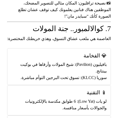
📸 نصيحة ترافليون:
المكان مثالي للتصوير المضحك،
الموظفين هناك فنانين يعلمونك كيف توقف عشان تطلع
الصورة كأنك “سبايدر مان”!
7. كوالالمبور.. جنة المولات
العاصمة هي ملعب عشاق التسوق، وهذي خريطتك المختصرة:
💎 الفخامة
بافيليون (Pavilion):
شيخ المولات وأرقاها في بوكيت
بينتانج.
سوريا (KLCC):
تسوق تحت البرجين التوأم مباشرة.
📱 التقنية
لو يات (Low Yat):
6 طوابق مكدسة بالإلكترونيات
والجوالات بأسعار منافسة.