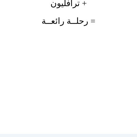
+ ترافليون
=
رحلــة رائعــة