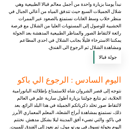
نبدأ يومنا بزيارة واحدة من أجمل معالم قبالا الطبيعية وهي
شلال الجميلات السبع حيث تتدفق المياه من أعالي الجبال في
منظر خلاب وسط الغابات نستمتع بالصعود عبر الممرات
الخشبية للوصول إلى المستويات العليا من الشلال مع فرصة
رائعة لالتقاط الصور والمناظر الطبيعية المدهشة بعد الجولة
يمكننا الاسترخاء قليلًا بجانب الشلال في احدى المطاعم
ومشاهدة الشلال ثم الرجوع الى الفندق.
جولة قبالا
اليوم السادس : الرجوع الي باكو
نتوجه إلى قصر الشروان شاه للاستمتاع بإطلالته البانورامية
الخلابة، ثم نتابع جولتنا بزيارة أطول سارية علم في العالم
لالتقاط صور تخلد ذكرياتكم الجميلة في هذا البلد الرائع. بعد
ذلك، نستمتع بمشاهدة أبراج الشعلة، المعلم المعماري الأبرز
في باكو، والتي تضيء أفق المدينة ليلا بشكل مدهش. نختتم
اليوم بجولة تسوق في بورتو مول، ثم نعود إلى الفندق للمبيت.