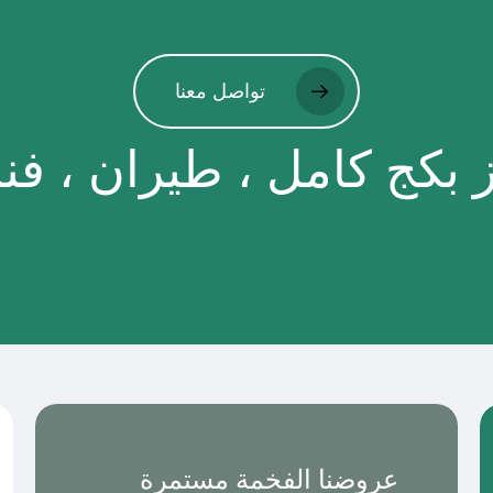
تواصل معنا
بكج كامل ، طيران ، فن
عروضنا الفخمة مستمرة