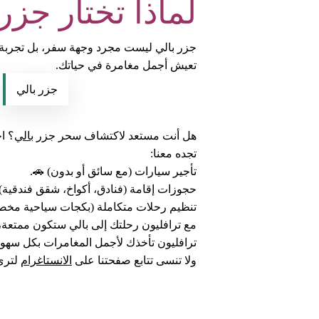
لماذا تختار جزر
جزر بالي ليست مجرد وجهة سفر، بل تجربة روح
تعيش أجمل مغامرة في حياتك.
جزر بالي
هل أنت مستعد لاكتشاف سحر جزر
بالي
؟ ا
تجده معنا:
تأجير سيارات (مع سائق أو بدون) 🚗.
حجوزات إقامة (فنادق، أكواخ، شقق فندقية) 
تنظيم رحلات متكاملة (بكجات سياحية مخص
مع ترافليون رحلتك إلى بالي ستكون ممتعة،
ترافليون تأخذك لأجمل المغامرات بكل سهو
ولا تنسى تتابع صفحتنا على
الانستاغرام
لترى 