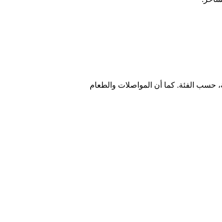
ةً بوجهات عالمية أخرى. تتراوح أسعار الفنادق بين 20 و200 دولار في الليلة، حسب الفئة. كما أن المواصلات والطعام