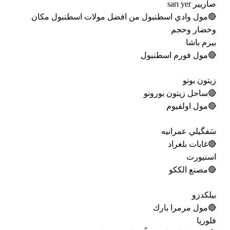
صاريير sarı yer
🔴مول وادي اسطنبول من افضل مولات اسطنبول مكان
وخضار وحجم
بيرم باشا
🔴مول فورم اسطنبول
زيتون بونو
🔴ساحل زيتون بورونو
🔴مول اولفيوم
سَفگيلي عمرانيه
🔴غابات بلغراد
اسنيورت
🔴مصنع الككو
بيلكدزو
🔴مول مرمرا بارك
فلوريا