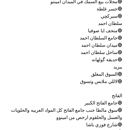
🔴محلات بيع السمك في الميدان اميننو
🔴جسر غلطة
🔴سيركچي
سلطان احمد
🔴متحف ايا صوفيا
🔴جامع السلطان احمد
🔴ميدان سلطان احمد
🔴ساحل سلطان احمد
🔴حديقة گولهانه
بيزيد
🔴السوق المغلق
🔴لاللي ملابس وتسوق
الفاتح
🔴جامع الفاتح الكبير
🔴سوق مالطا جنب جامع الفاتح كل المواد العربيه والحلويات
والعسل والحلقوم ارخص من امينوو
🔴شارع فوزي باشا