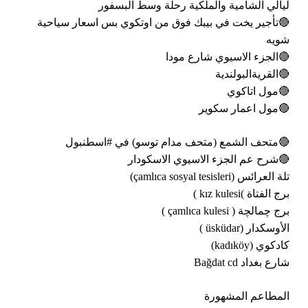
ليالي الشامية والملكية رحلة وسط البسفور
🔴تأجير يخت في بيبك فوق من اوتكوي بس اسعار سياحية
شويه
🔴الجزء الاسيوي شارع مودا
🔴القريةالبولندية
🔴مول اتاكوي
🔴مول اعمار سكوير
🔴متحف الشمع (متحف مدام توسو) في #اسطنبول
🔴شرح عم الجزء الاسيوي الاسكودار
تلة العرائس (çamlıca sosyal tesisleri)
برج الفتاة )kız kulesi )
برج چمالچة ( çamlıca kulesi )
الأوسكدار (üsküdar )
كادكوي (kadıköy)
شارع بغداد Bağdat cd
المطاعم المشهورة