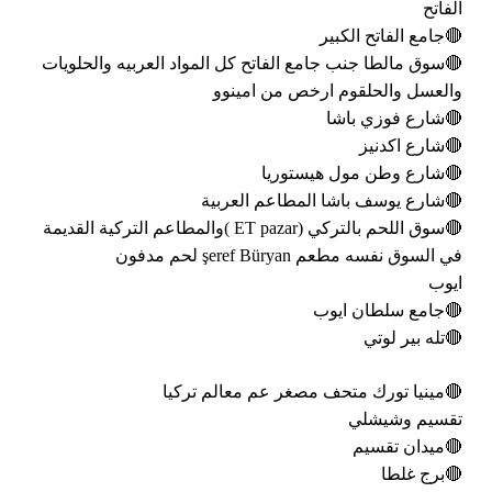
الفاتح
🔴جامع الفاتح الكبير
🔴سوق مالطا جنب جامع الفاتح كل المواد العربيه والحلويات
والعسل والحلقوم ارخص من امينوو
🔴شارع فوزي باشا
🔴شارع اكدنيز
🔴شارع وطن مول هيستوريا
🔴شارع يوسف باشا المطاعم العربية
🔴سوق اللحم بالتركي (ET pazar )والمطاعم التركية القديمة
في السوق نفسه مطعم şeref Büryan لحم مدفون
ايوب
🔴جامع سلطان ايوب
🔴تله بير لوتي
🔴مينيا تورك متحف مصغر عم معالم تركيا
تقسيم وشيشلي
🔴ميدان تقسيم
🔴برج غلطا