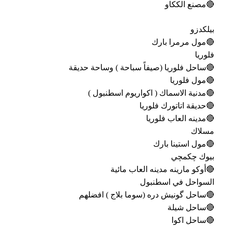
🔴مصنع الككاو
بيلكدزو
🔴مول مرمرا بارك
فلوريا
🔴ساحل فلوريا (صيفاً سباحة ) وساحة حديقة
🔴مول فلوريا
🔴مدنية الاسماك ( اكواريوم اسطنبول )
🔴حديقة اتاتورك فلوريا
🔴مدينه العاب فلوريا
مسلاك
🔴مول استينا بارك
بيوك چكمچي
🔴أوكو مارينه مدينه العاب مائية
السواحل في اسطنبول
🔴ساحل گونيش دره (سوما بلاج ) افضلهم
🔴ساحل شيلة
🔴ساحل اكوا