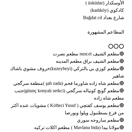
الأوسكدار (üsküdar )
كادكوي (kadıköy)
شارع بغداد Bağdat cd
المطاعم المشهورة
⭕️⭕️⭕️
🔴مطعم الشيف nusr.et مطعم نصرت
🔴مطعم الشيف براق مطعم المدينه
🔴مطعم كوزي بي بالتركي (kuzeybeyi)خروف مشوي باشاك
شاهير
🔴مطعم شاه زاده شاورما فحم (şah zada )منطقة سرگجي
🔴مطعم گونچ كونياله سرگجي (güunç konyalı serkci)جنب
مطعم شاه زاده
🔴مطعم يوسف كفتچي ( Köfteci Yusuf ) مشويات عنده اكثر
من فرع بسطنبول ويلوا وبورصا
🔴مطعم ساروجه سوري
🔴مولانا بيدا (Mavlana bida ) مطعم اكلات تركيه