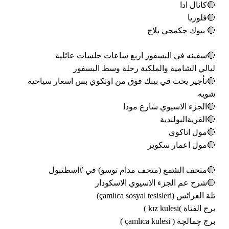
🔴كانال ادا
🔴فلوريا
🔴 بيوك چكمچي بلاج
🔴سفينه في البسفور اربع ساعات جلسات عائلية
ليالي الشامية والملكية رحلة وسط البسفور
🔴تأجير يخت في بيبك فوق من اوتكوي بس اسعار سياحية
شويه
🔴الجزء الاسيوي شارع مودا
🔴القريةالبولندية
🔴مول اتاكوي
🔴مول اعمار سكوير
🔴متحف الشمع (متحف مدام توسو) في #اسطنبول
🔴شرح عم الجزء الاسيوي الاسكودار
تلة العرائس (çamlıca sosyal tesisleri)
برج الفتاة )kız kulesi )
برج چمالچة ( çamlıca kulesi )