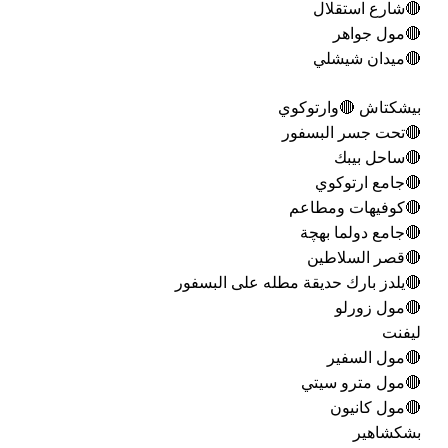
🔴شارع استقلال
🔴مول جواهر
🔴ميدان شيشلي
بيشكتاش 🔴وارتوكوي
🔴تحت جسر البسفور
🔴ساحل بيبك
🔴جامع ارتوكوي
🔴كوفيهات ومطاعم
🔴جامع دولما بهچة
🔴قصر السلاطين
🔴يلدز بارك حديقة مطله على البسفور
🔴مول زورلو
ليفنت
🔴مول السفير
🔴مول مترو سيتي
🔴مول كانيون
بشكشاهير