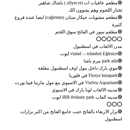
🔴مطعم عافيات ات (afiyet et ) باشاك شاهير
تختار اللحوم وهم يشوون الك
🔴مطعم مشويات جيكار ستان (cağirstan) ايضا عنده فروع
كثيرة
🔴مطعم سور في الفاتح سوق اللحم
⭕️⭕️⭕️⭕️⭕️
مدن الالعاب في اسطنبول
🔴vialad —isfanbul Eğlence ايوب
🔴park ada بيرم باشا
🔴موي بارك داخل مول اوف اسطنبول مغلقة
🔴Florya lunapark في فلوريا
🔴ViaSea Aquarium في الاسيوي مع مول مارينا فييا بورت
🔴مدينه الالعاب لونا بارك في الاسيوي
🔴مدينه العاب iBB-feshane park ايوب
⭕️⭕️⭕️
🔴بزار الاربعاء بالفاتح جنب جامع الفاتح من اكبر بزارات
اسطنبول