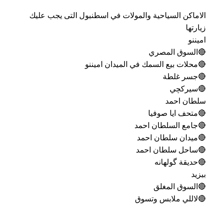
الاماكن السياحية والمولات في اسطنبول التى يجب عليك
زيارتها
اميننو
🔴السوق المصري
🔴محلات بيع السمك في الميدان اميننو
🔴جسر غلطة
🔴سيركچي
سلطان احمد
🔴متحف ايا صوفيا
🔴جامع السلطان احمد
🔴ميدان سلطان احمد
🔴ساحل سلطان احمد
🔴حديقة گولهانه
بيزيد
🔴السوق المغلق
🔴لاللي ملابس وتسوق