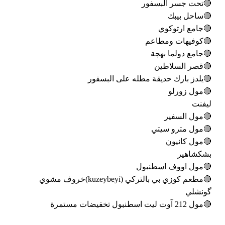
🔴تحت جسر البسفور
🔴ساحل بيبك
🔴جامع ارتوكوي
🔴كوفيهات ومطاعم
🔴جامع دولما بهچة
🔴قصر السلاطين
🔴يلدز بارك حديقة مطله على البسفور
🔴مول زورلو
ليفنت
🔴مول السفير
🔴مول مترو سيتي
🔴مول كانيون
بشكشاهير
🔴مول اووف اسطنبول
🔴مطعم كوزي بي بالتركي (kuzeybeyi)خروف مشوي
گونشلي
🔴مول 212 آوت ليت اسطنبول تخفيضات مستمرة