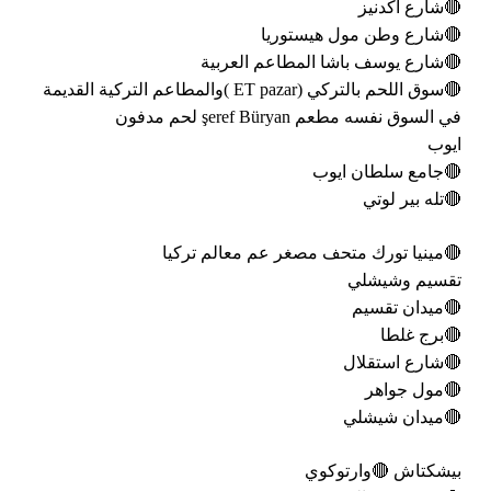
🔴شارع اكدنيز
🔴شارع وطن مول هيستوريا
🔴شارع يوسف باشا المطاعم العربية
🔴سوق اللحم بالتركي (ET pazar )والمطاعم التركية القديمة
في السوق نفسه مطعم şeref Büryan لحم مدفون
ايوب
🔴جامع سلطان ايوب
🔴تله بير لوتي
🔴مينيا تورك متحف مصغر عم معالم تركيا
تقسيم وشيشلي
🔴ميدان تقسيم
🔴برج غلطا
🔴شارع استقلال
🔴مول جواهر
🔴ميدان شيشلي
بيشكتاش 🔴وارتوكوي