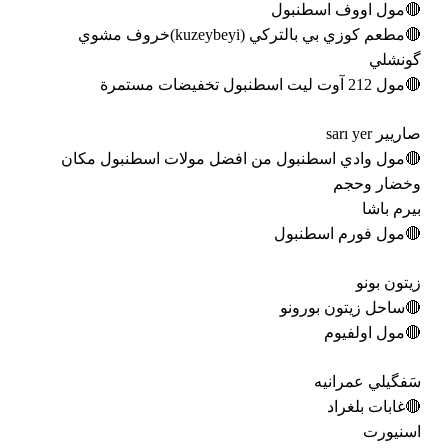
🔴مول اووف اسطنبول
🔴مطعم كوزي بي بالتركي (kuzeybeyi)خروف مشوي
گونشلي
🔴مول 212 آوت ليت اسطنبول تخفيضات مستمرة
صاريير sarı yer
🔴مول وادي اسطنبول من افضل مولات اسطنبول مكان
وخضار وحجم
بيرم باشا
🔴مول فورم اسطنبول
زيتون بونو
🔴ساحل زيتون بورونو
🔴مول اولفيوم
سَفگيلي عمرانيه
🔴غابات بلغراد
اسنيورت