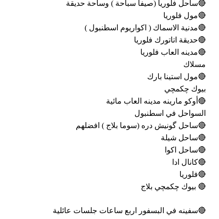
🔴ساحل فلوريا (صيفاً سباحة ) وساحة حديقة
🔴مول فلوريا
🔴مدنية الاسماك ( اكواريوم اسطنبول )
🔴حديقة اتاتورك فلوريا
🔴مدينه العاب فلوريا
مسلاك
🔴مول استينا بارك
بيوك چكمچي
🔴أوكو مارينه مدينه العاب مائية
السواحل في اسطنبول
🔴ساحل گونيش دره (سوما بلاج ) افضلهم
🔴ساحل شيلة
🔴ساحل اكوا
🔴كانال ادا
🔴فلوريا
🔴 بيوك چكمچي بلاج
🔴سفينه في البسفور اربع ساعات جلسات عائلية